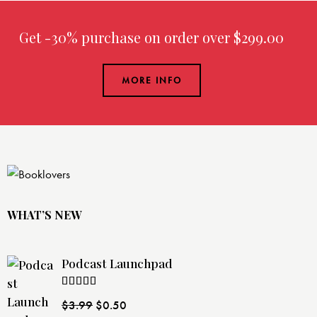
Get -30% purchase
on order over $299.00
MORE INFO
WHAT’S NEW
Podcast Launchpad
Rated
$
3.99
$
0.50
4.00
out