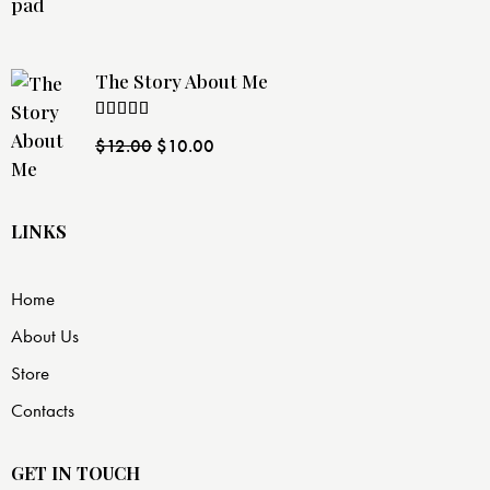
of 5
The Story About Me
Rated
$
12.00
$
10.00
4.00
out
of 5
LINKS
Home
About Us
Store
Contacts
GET IN TOUCH