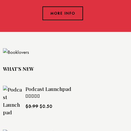
MORE INFO
WHAT’S NEW
Podcast Launchpad
Rated
$
3.99
$
0.50
4.00
out
of 5