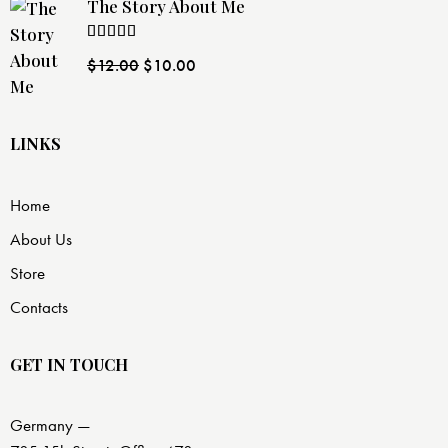
The Story About Me
Rated
$
12.00
$
10.00
4.00
out
of 5
LINKS
Home
About Us
Store
Contacts
GET IN TOUCH
Germany —